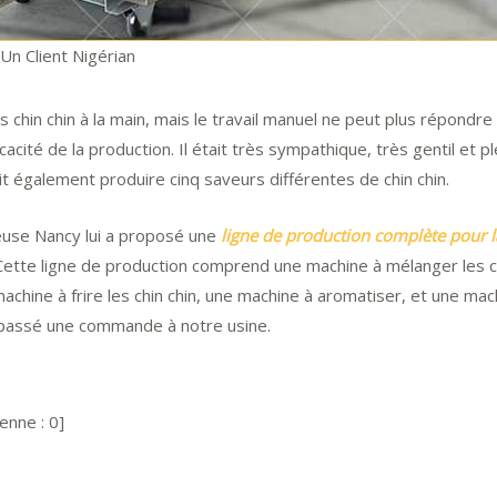
Un Client Nigérian
es chin chin à la main, mais le travail manuel ne peut plus répondr
acité de la production. Il était très sympathique, très gentil et pl
it également produire cinq saveurs différentes de chin chin.
euse Nancy lui a proposé une
ligne de production complète pour la
 Cette ligne de production comprend une machine à mélanger les ch
achine à frire les chin chin, une machine à aromatiser, et une machi
nc passé une commande à notre usine.
enne :
0
]