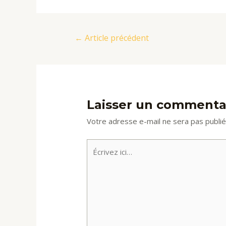
Navigation
←
Article précédent
de
l’article
Laisser un commenta
Votre adresse e-mail ne sera pas publié
Écrivez
ici…