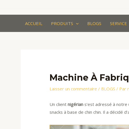
Aller
au
contenu
ACCUEIL
PRODUITS
BLOGS
SERVICE
Machine À Fabriq
Laisser un commentaire
/
BLOGS
/ Par
Un client
nigérian
s’est adressé à notre 
snacks à base de chin chin. Il a décidé 