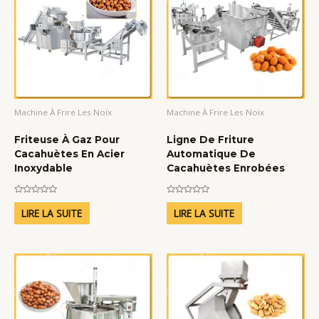
Machine À Frire Les Noix
Machine À Frire Les Noix
Friteuse À Gaz Pour
Ligne De Friture
Cacahuètes En Acier
Automatique De
Inoxydable
Cacahuètes Enrobées
150Kg/H
Note
Note
0
0
LIRE LA SUITE
LIRE LA SUITE
sur
sur
5
5