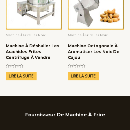
Machine À Frire Les Noix
Machine À Frire Les Noix
Machine À Déshuiler Les
Machine Octogonale À
Arachides Frites
Aromatiser Les Noix De
Centrifuge À Vendre
Cajou
Note
Note
0
0
LIRE LA SUITE
LIRE LA SUITE
sur
sur
5
5
Fournisseur De Machine À Frire