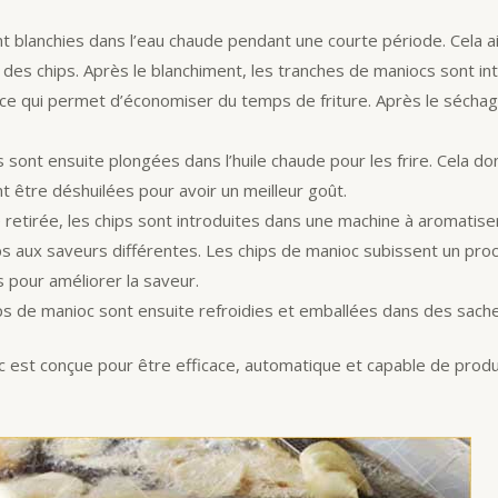
 blanchies dans l’eau chaude pendant une courte période. Cela ai
e des chips. Après le blanchiment, les tranches de maniocs sont in
e qui permet d’économiser du temps de friture. Après le séchage
sont ensuite plongées dans l’huile chaude pour les frire. Cela don
ent être déshuilées pour avoir un meilleur goût.
te retirée, les chips sont introduites dans une machine à aromati
s aux saveurs différentes. Les chips de manioc subissent un pro
s pour améliorer la saveur.
s de manioc sont ensuite refroidies et emballées dans des sachets
oc est conçue pour être efficace, automatique et capable de prod