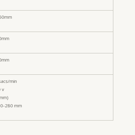
550mm
00mm
00mm
sacs/min
0 v
(mm)
: 80-280 mm