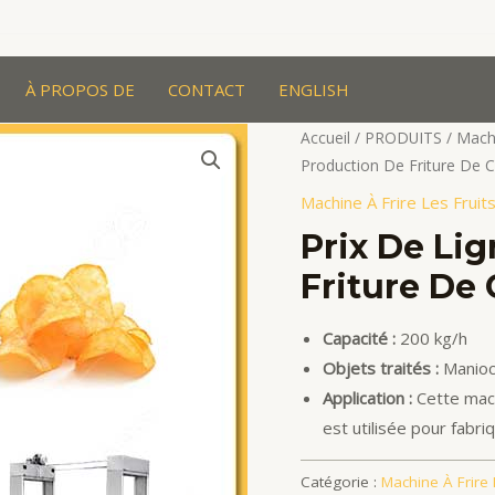
À PROPOS DE
CONTACT
ENGLISH
Accueil
/
PRODUITS
/
Machi
Production De Friture De 
Machine À Frire Les Frui
Prix De Li
Friture De
Capacité :
200 kg/h
Objets traités :
Manioc 
Application :
Cette mach
est utilisée pour fabri
Catégorie :
Machine À Frire