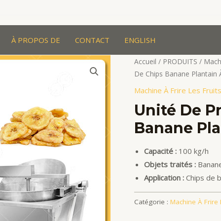
À PROPOS DE
CONTACT
ENGLISH
Accueil
/
PRODUITS
/
Machi
De Chips Banane Plantain À
Machine À Frire Les Frui
Unité De P
Banane Pla
Capacité :
100 kg/h
Objets traités :
Banan
Application :
Chips de b
Catégorie :
Machine À Frire