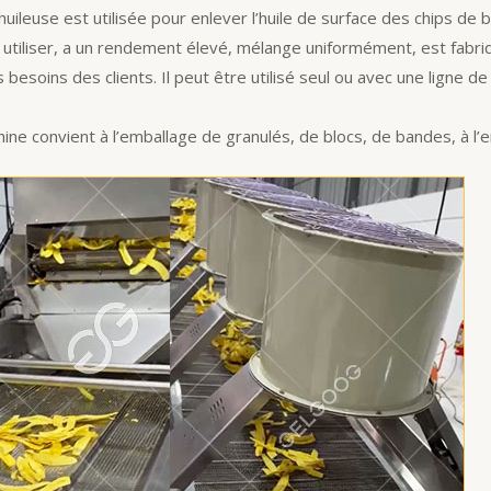
uileuse est utilisée pour enlever l’huile de surface des chips de b
 utiliser, a un rendement élevé, mélange uniformément, est fabriq
besoins des clients. Il peut être utilisé seul ou avec une ligne d
ine convient à l’emballage de granulés, de blocs, de bandes, à l