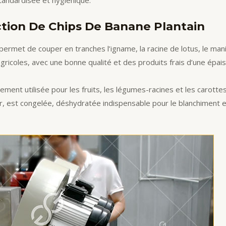
standardisée et hygiénique.
tion De Chips De Banane Plantain
permet de couper en tranches l’igname, la racine de lotus, le manio
icoles, avec une bonne qualité et des produits frais d’une épaisse
lement utilisée pour les fruits, les légumes-racines et les carot
anchir, est congelée, déshydratée indispensable pour le blanchimen