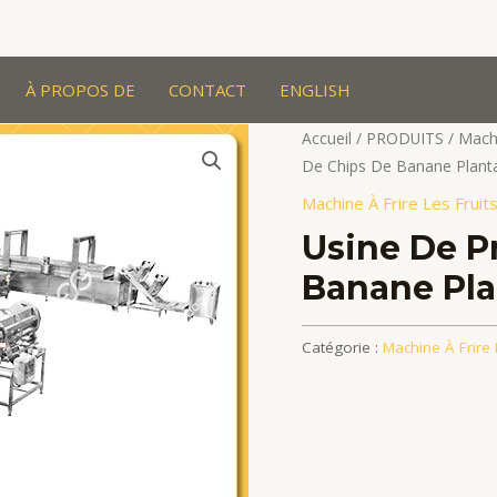
À PROPOS DE
CONTACT
ENGLISH
Accueil
/
PRODUITS
/
Machi
De Chips De Banane Plant
Machine À Frire Les Frui
Usine De P
Banane Pla
Catégorie :
Machine À Frire