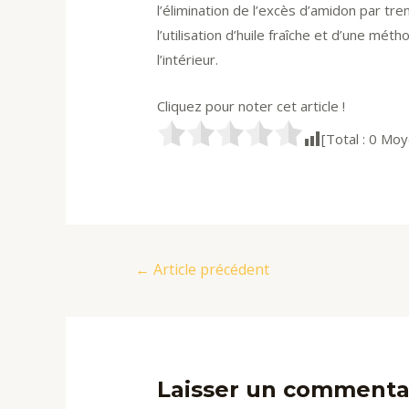
l’élimination de l’excès d’amidon par tre
l’utilisation d’huile fraîche et d’une mét
l’intérieur.
Cliquez pour noter cet article !
[Total :
0
Moy
Navigation
←
Article précédent
de
l’article
Laisser un commenta