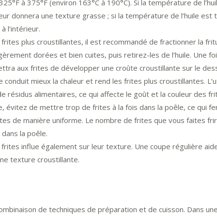
F à 375°F (environ 163°C à 190°C). Si la température de l’huile
eur donnera une texture grasse ; si la température de l’huile est 
à l’intérieur.
frites plus croustillantes, il est recommandé de fractionner la fritu
égèrement dorées et bien cuites, puis retirez-les de l’huile. Une foi
ttra aux frites de développer une croûte croustillante sur le des
îche conduit mieux la chaleur et rend les frites plus croustillantes. L’
de résidus alimentaires, ce qui affecte le goût et la couleur des fri
e, évitez de mettre trop de frites à la fois dans la poêle, ce qui fe
tes de manière uniforme. Le nombre de frites que vous faites frire 
dans la poêle.
s frites influe également sur leur texture. Une coupe régulière aid
ne texture croustillante.
e combinaison de techniques de préparation et de cuisson. Dans un