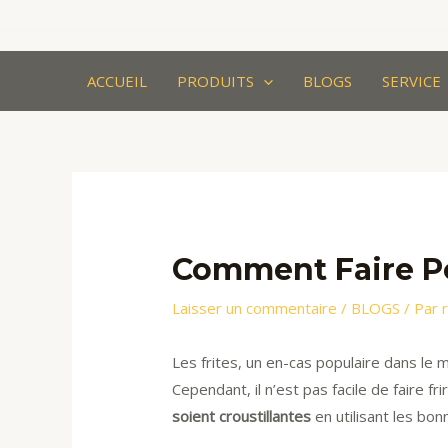
Aller
au
contenu
ACCUEIL
PRODUITS
BLOGS
SERVICE
Comment Faire Pou
Laisser un commentaire
/
BLOGS
/ Par
Les frites, un en-cas populaire dans le m
Cependant, il n’est pas facile de faire fr
soient croustillantes
en utilisant les bo